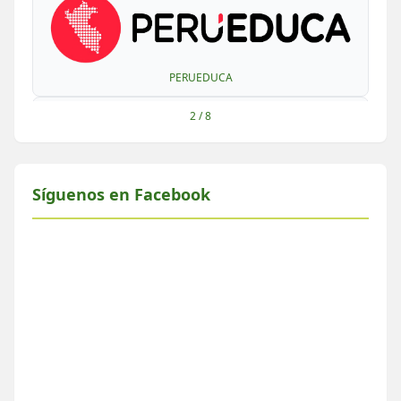
PERUEDUCA
2
/
8
Síguenos en Facebook
OECE
ESCALE